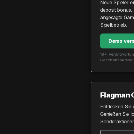
Neue Spieler e
deposit bonus. 
angesagte Game
Spielbetrieb.
Demo ver
18+. Verantwortun
Geschäftsbeding
Flagman 
Entdecken Sie d
Genießen Sie l
Sonderaktionen