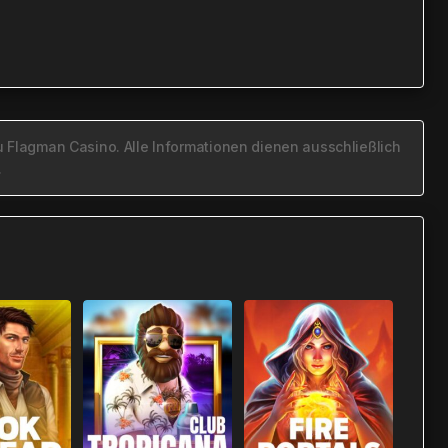
u Flagman Casino. Alle Informationen dienen ausschließlich
.