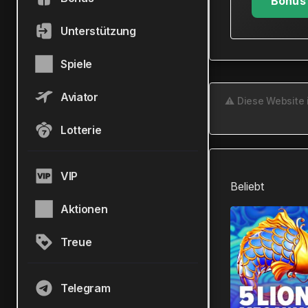
Bonus
Unterstützung
Spiele
Aviator
⚠ Diese Website i
Lotterie
VIP
Beliebt
Aktionen
Treue
Telegram