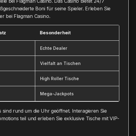
ele bei Flagman Casino. Das Casino bietet 24/7
schneiderte Boni für seine Spieler. Erleben Sie
er bei Flagman Casino.
atz
Besonderheit
Echte Dealer
Vielfalt an Tischen
High Roller Tische
Mega-Jackpots
 sind rund um die Uhr geöffnet. Interagieren Sie
motions teil und erleben Sie exklusive Tische mit VIP-