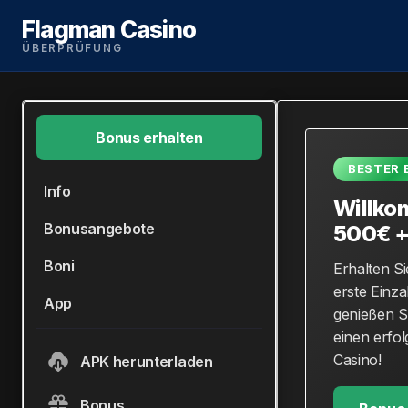
Flagman Casino
ÜBERPRÜFUNG
Bonus erhalten
BESTER 
Info
Willko
Bonusangebote
500€ + 
Boni
Erhalten S
erste Einz
App
genießen Si
einen erfol
Casino!
APK herunterladen
Bonus