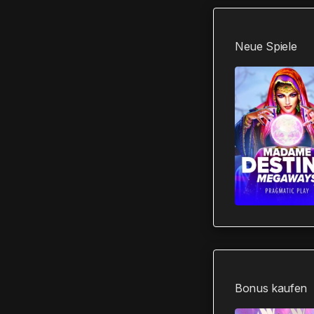
Neue Spiele
Bonus kaufen