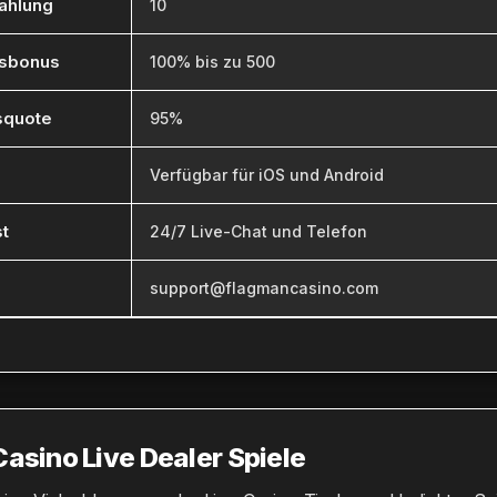
ahlung
10
sbonus
100% bis zu 500
squote
95%
Verfügbar für iOS und Android
t
24/7 Live-Chat und Telefon
support@flagmancasino.com
asino Live Dealer Spiele